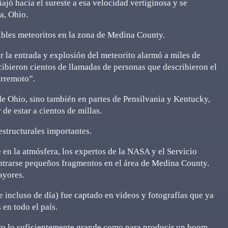
iajó hacia el sureste a esa velocidad vertiginosa y se
a, Ohio.
ibles meteoritos en la zona de Medina County.
 la entrada y explosión del meteorito alarmó a miles de
cibieron cientos de llamadas de personas que describieron el
erremoto”.
 de Ohio, sino también en partes de Pensilvania y Kentucky,
e estar a cientos de millas.
structurales importantes.
 en la atmósfera, los expertos de la NASA y el Servicio
trarse pequeños fragmentos en el área de Medina County.
ayores.
le incluso de día) fue captado en videos y fotografías que ya
 en todo el país.
ro lo suficientemente grande como para producir un boom