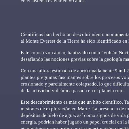
en el sistema estelar en 80 años.
Científicos han hecho un descubrimiento monumental
al Monte Everest de la Tierra ha sido identificado e
Este coloso volcánico, bautizado como “volcán Noctis
desafiando las nociones previas sobre la geología ma
Con una altura estimada de aproximadamente 9 mil 28
plantea preguntas fascinantes sobre los procesos volc
erosionado y parcialmente colapsado, lo que dificulta
de la actividad volcánica pasada en el planeta rojo.
Este descubrimiento es más que un hito científico. T
misiones de exploración en Marte. La presencia de un
depósitos de hielo de agua, así como signos de vida 
energía, podrían haber jugado un papel crucial en la 
en objetivos prioritarios para la investigación científ