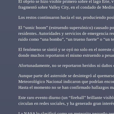
El objeto se hizo visible primero sobre el lago Erie, v
fragmentó sobre Valley City, en el condado de Medin
Los restos continuaron hacia el sur, produciendo pos
El “sonic boom” (estruendo supersónico) causado por
residentes. Autoridades y servicios de emergencia re
ruido como “una bomba”, “un trueno fuerte” o “un t
El fenómeno se sintió y se oyó no solo en el noreste
donde muchos reportaron el mismo estruendo a pesar d
Afortunadamente, no se reportaron heridos ni daños e
Aunque parte del asteroide se desintegró al quemarse
Meteorológico Nacional indicaron que podrían encon
Hasta el momento no se han confirmado hallazgos m
Este raro evento diurno (un “fireball” brillante visib
circulan en redes sociales, y ha generado gran interés
La NASA lo clasificó como un meteorito pequeño pe