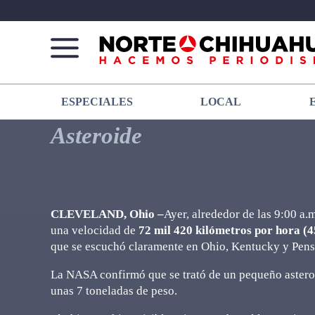
Norte
Más
ESPECIALES
LOCAL
De
que
Chihuahua
noticias,
Asteroide
hacemos periodismo
CLEVELAND, Ohio –
Ayer, alrededor de las 9:00 a.m
una velocidad de
72 mil 420 kilómetros por hora (4
que se escuchó claramente en Ohio, Kentucky y Pens
La NASA confirmó que se trató de un pequeño astero
unas 7 toneladas de peso.