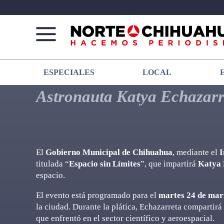
Norte
Más
ESPECIALES
LOCAL
De
que
Chihuahua
noticias,
Astronauta Katya Echazarr
hacemos periodismo
El
Gobierno Municipal de Chihuahua
, mediante el
I
titulada “
Espacio sin Límites
”, que impartirá
Katya 
espacio.
El evento está programado para el
martes 24 de mar
la ciudad. Durante la plática, Echazarreta compartirá
que enfrentó en el sector científico y aeroespacial.