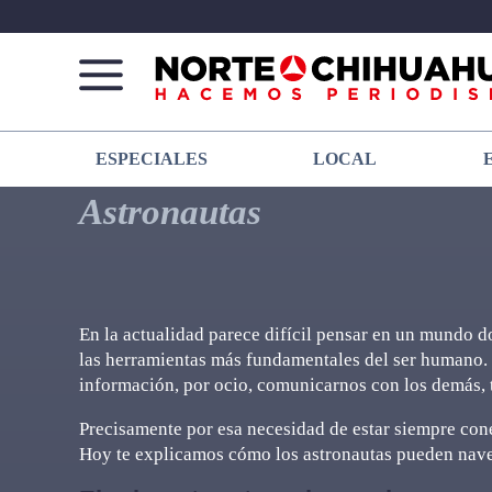
Norte
Más
ESPECIALES
LOCAL
De
que
Chihuahua
noticias,
Astronautas
hacemos periodismo
En la actualidad parece difícil pensar en un mundo d
las herramientas más fundamentales del ser humano. 
información, por ocio, comunicarnos con los demás, tr
Precisamente por esa necesidad de estar siempre conec
Hoy te explicamos cómo los astronautas pueden nave