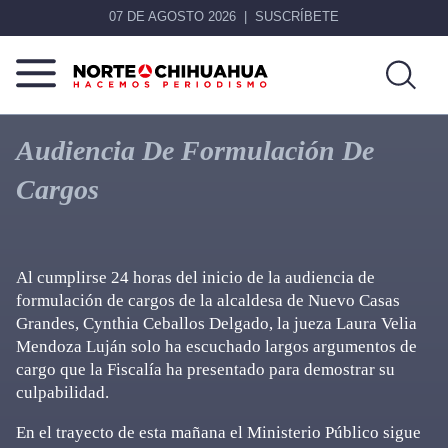
07 DE AGOSTO 2026
SUSCRÍBETE
Norte
Más
De
que
Audiencia De Formulación De
Chihuahua
noticias,
Cargos
hacemos periodismo
Al cumplirse 24 horas del inicio de la audiencia de
formulación de cargos de la alcaldesa de Nuevo Casas
Grandes, Cynthia Ceballos Delgado, la jueza Laura Velia
Mendoza Luján solo ha escuchado largos argumentos de
cargo que la Fiscalía ha presentado para demostrar su
culpabilidad.
En el trayecto de esta mañana el Ministerio Público sigue