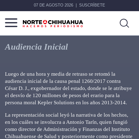
07 DE AGOSTO 2026
SUSCRÍBETE
Norte
Más
De
que
Audiencia Inicial
Chihuahua
noticias,
hacemos periodismo
Luego de una hora y media de retraso se retomó la
audiencia inicial de la causa penal 1260/2017 contra
César D. J., exgobernador del estado, donde se le atribuye
el desvío de 120 millones de pesos del erario para la
persona moral Kepler Solutions en los años 2013-2014.
La representación social leyó la narrativa de los hechos,
en los cuáles se involucra a Antonio Tarín, quien fungió
como director de Administración y Finanzas del Instituto
Chihuahuense de Salud y posteriormente como presidente