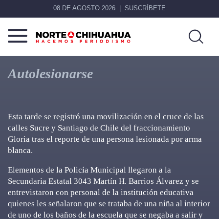
08 DE AGOSTO 2026
SUSCRÍBETE
Norte
Más
De
que
Autolesionarse
Chihuahua
noticias,
hacemos periodismo
Esta tarde se registró una movilización en el cruce de las
calles Sucre y Santiago de Chile del fraccionamiento
Gloria tras el reporte de una persona lesionada por arma
blanca.
Elementos de la Policía Municipal llegaron a la
Secundaria Estatal 3043 Martín H. Barrios Álvarez y se
entrevistaron con personal de la institución educativa
quienes les señalaron que se trataba de una niña al interior
de uno de los baños de la escuela que se negaba a salir y