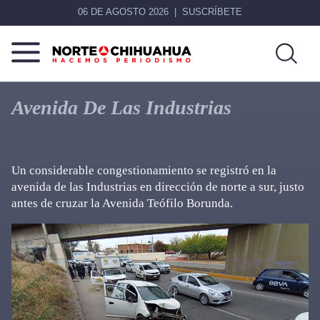
06 DE AGOSTO 2026
SUSCRÍBETE
Norte
Más
De
que
Avenida De Las Industrias
Chihuahua
noticias,
hacemos periodismo
Un considerable congestionamiento se registró en la
avenida de las Industrias en dirección de norte a sur, justo
antes de cruzar la Avenida Teófilo Borunda.