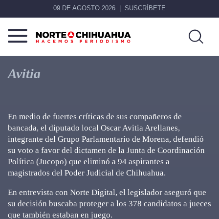
09 DE AGOSTO 2026
SUSCRÍBETE
Norte
Más
De
que
Avitia
Chihuahua
noticias,
hacemos periodismo
En medio de fuertes críticas de sus compañeros de
bancada, el diputado local Oscar Avitia Arellanes,
integrante del Grupo Parlamentario de Morena, defendió
su voto a favor del dictamen de la Junta de Coordinación
Política (Jucopo) que eliminó a 94 aspirantes a
magistrados del Poder Judicial de Chihuahua.
En entrevista con Norte Digital, el legislador aseguró que
su decisión buscaba proteger a los 378 candidatos a jueces
que también estaban en juego.