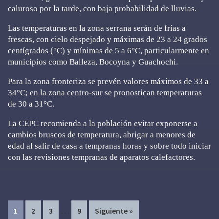
caluroso por la tarde, con baja probabilidad de lluvias.
Las temperaturas en la zona serrana serán de frías a
frescas, con cielo despejado y máximas de 23 a 24 grados
centígrados (°C) y mínimas de 5 a 6°C, particularmente en
municipios como Balleza, Bocoyna y Guachochi.
Para la zona fronteriza se prevén valores máximos de 33 a
34°C; en la zona centro-sur se pronostican temperaturas
de 30 a 31°C.
La CEPC recomienda a la población evitar exponerse a
cambios bruscos de temperatura, abrigar a menores de
edad al salir de casa a tempranas horas y sobre todo iniciar
con las revisiones tempranas de aparatos calefactores.
Interim
…
Page
Page
Page
Page
1
2
3
9
Siguiente »