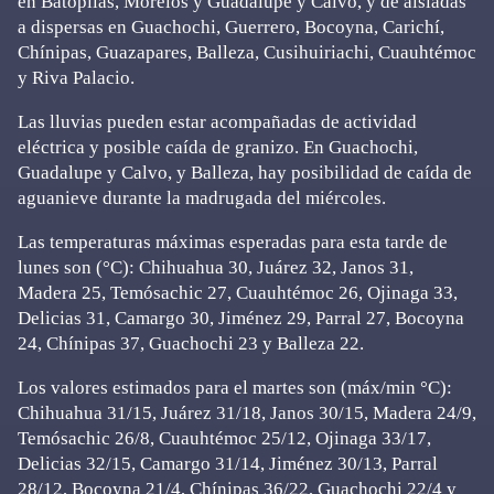
en Batopilas, Morelos y Guadalupe y Calvo, y de aisladas
a dispersas en Guachochi, Guerrero, Bocoyna, Carichí,
Chínipas, Guazapares, Balleza, Cusihuiriachi, Cuauhtémoc
y Riva Palacio.
Las lluvias pueden estar acompañadas de actividad
eléctrica y posible caída de granizo. En Guachochi,
Guadalupe y Calvo, y Balleza, hay posibilidad de caída de
aguanieve durante la madrugada del miércoles.
Las temperaturas máximas esperadas para esta tarde de
lunes son (°C): Chihuahua 30, Juárez 32, Janos 31,
Madera 25, Temósachic 27, Cuauhtémoc 26, Ojinaga 33,
Delicias 31, Camargo 30, Jiménez 29, Parral 27, Bocoyna
24, Chínipas 37, Guachochi 23 y Balleza 22.
Los valores estimados para el martes son (máx/min °C):
Chihuahua 31/15, Juárez 31/18, Janos 30/15, Madera 24/9,
Temósachic 26/8, Cuauhtémoc 25/12, Ojinaga 33/17,
Delicias 32/15, Camargo 31/14, Jiménez 30/13, Parral
28/12, Bocoyna 21/4, Chínipas 36/22, Guachochi 22/4 y