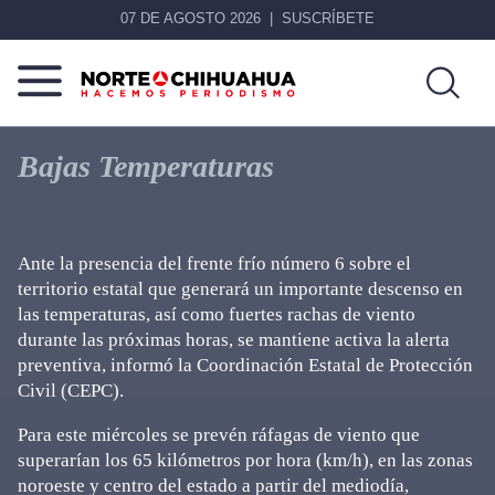
07 DE AGOSTO 2026
SUSCRÍBETE
Norte
Más
De
que
Bajas Temperaturas
Chihuahua
noticias,
hacemos periodismo
Ante la presencia del frente frío número 6 sobre el
territorio estatal que generará un importante descenso en
las temperaturas, así como fuertes rachas de viento
durante las próximas horas, se mantiene activa la alerta
preventiva, informó la Coordinación Estatal de Protección
Civil (CEPC).
Para este miércoles se prevén ráfagas de viento que
superarían los 65 kilómetros por hora (km/h), en las zonas
noroeste y centro del estado a partir del mediodía,