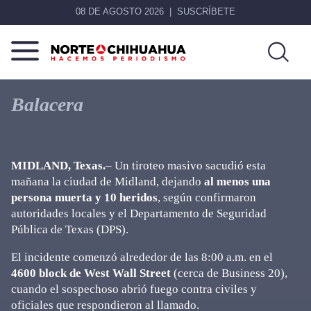
08 DE AGOSTO 2026
SUSCRÍBETE
Norte
Más
De
que
Balacera
Chihuahua
noticias,
hacemos periodismo
MIDLAND, Texas.
– Un tiroteo masivo sacudió esta
mañana la ciudad de Midland, dejando
al menos una
persona muerta y 10 heridos
, según confirmaron
autoridades locales y el Departamento de Seguridad
Pública de Texas (DPS).
El incidente comenzó alrededor de las 8:00 a.m. en el
4600 block de West Wall Street
(cerca de Business 20),
cuando el sospechoso abrió fuego contra civiles y
oficiales que respondieron al llamado.