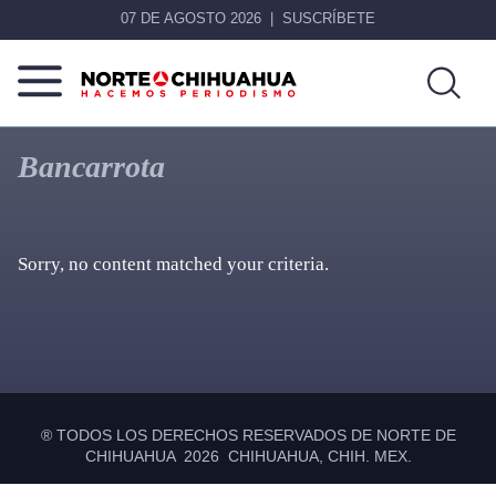
07 DE AGOSTO 2026
SUSCRÍBETE
Norte
Más
De
que
Bancarrota
Chihuahua
noticias,
hacemos periodismo
Sorry, no content matched your criteria.
Primary
Sidebar
® TODOS LOS DERECHOS RESERVADOS DE NORTE DE
CHIHUAHUA 2026 CHIHUAHUA, CHIH. MEX.