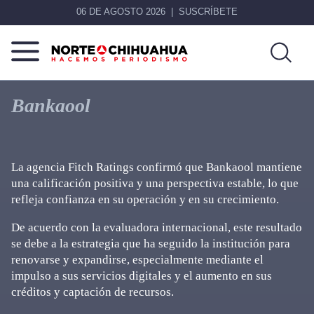
06 DE AGOSTO 2026
SUSCRÍBETE
Norte
Más
De
que
Bankaool
Chihuahua
noticias,
hacemos periodismo
La agencia Fitch Ratings confirmó que Bankaool mantiene
una calificación positiva y una perspectiva estable, lo que
refleja confianza en su operación y en su crecimiento.
De acuerdo con la evaluadora internacional, este resultado
se debe a la estrategia que ha seguido la institución para
renovarse y expandirse, especialmente mediante el
impulso a sus servicios digitales y el aumento en sus
créditos y captación de recursos.