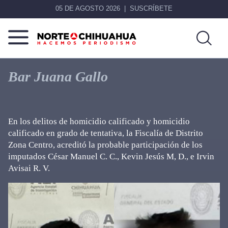
05 DE AGOSTO 2026
SUSCRÍBETE
Norte
Más
De
que
Bar Juana Gallo
Chihuahua
noticias,
hacemos periodismo
En los delitos de homicidio calificado y homicidio
calificado en grado de tentativa, la Fiscalía de Distrito
Zona Centro, acreditó la probable participación de los
imputados César Manuel C. C., Kevin Jesús M, D., e Irvin
Avisai R. V.