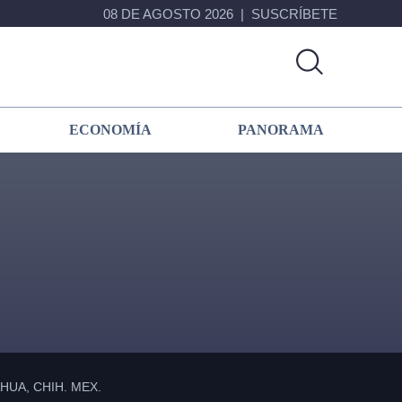
08 DE AGOSTO 2026
SUSCRÍBETE
ECONOMÍA
PANORAMA
Primary
Sidebar
UA, CHIH. MEX.