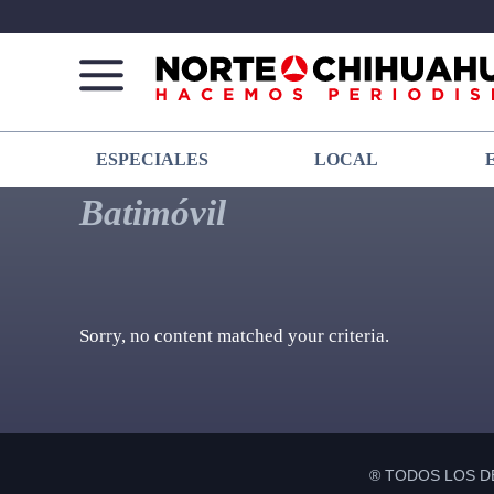
Norte
Más
ESPECIALES
LOCAL
De
que
Chihuahua
noticias,
Batimóvil
hacemos periodismo
Sorry, no content matched your criteria.
® TODOS LOS D