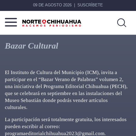
09 DE AGOSTO 2026
SUSCRÍBETE
Norte
Más
De
que
Bazar Cultural
Chihuahua
noticias,
hacemos periodismo
El Instituto de Cultura del Municipio (ICM), invita a
participar en el “Bazar Verano de Palabras” volumen 2,
una iniciativa del Programa Editorial Chihuahua (PECH),
que se celebrará en septiembre en las instalaciones del
Museo Sebastián donde podrás vender artículos
culturales.
La participación será totalmente gratuita, los interesados
pueden escribir al correo:
programaeditorialchihuahua2023@gmail.com.