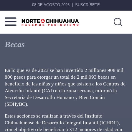
08 DE AGOSTO 2026
SUSCRÍBETE
Norte
Más
De
que
Becas
Chihuahua
noticias,
hacemos periodismo
En lo que va de 2023 se han invertido 2 millones 908 mil
800 pesos para otorgar un total de 2 mil 093 becas en
beneficio de las niñas y niños que asisten a los Centros de
Atención Infantil (CAI) en la zona serrana, informó la
Secretaría de Desarrollo Humano y Bien Común
(SDHyBC).
Estas acciones se realizan a través del Instituto
Chihuahuense de Desarrollo Integral Infantil (ICHDII),
con el objetivo de beneficiar a 312 menores de edad con