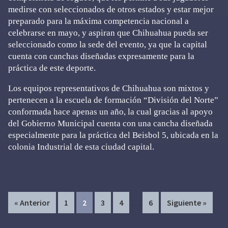
medirse con seleccionados de otros estados y estar mejor
preparado para la máxima competencia nacional a
celebrarse en mayo, y aspiran que Chihuahua pueda ser
seleccionado como la sede del evento, ya que la capital
cuenta con canchas diseñadas expresamente para la
práctica de este deporte.
Los equipos representativos de Chihuahua son mixtos y
pertenecen a la escuela de formación “División del Norte”
conformada hace apenas un año, la cual gracias al apoyo
del Gobierno Municipal cuenta con una cancha diseñada
especialmente para la práctica del Beisbol 5, ubicada en la
colonia Industrial de esta ciudad capital.
Interim
…
Page
Page
Page
Page
Page
« Anterior
1
2
3
4
6
Siguiente »
pages