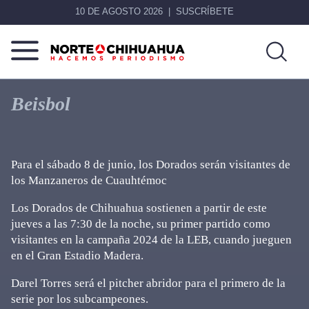
10 DE AGOSTO 2026
SUSCRÍBETE
Norte
Más
De
que
Beisbol
Chihuahua
noticias,
hacemos periodismo
Para el sábado 8 de junio, los Dorados serán visitantes de
los Manzaneros de Cuauhtémoc
Los Dorados de Chihuahua sostienen a partir de este
jueves a las 7:30 de la noche, su primer partido como
visitantes en la campaña 2024 de la LEB, cuando jueguen
en el Gran Estadio Madera.
Darel Torres será el pitcher abridor para el primero de la
serie por los subcampeones.