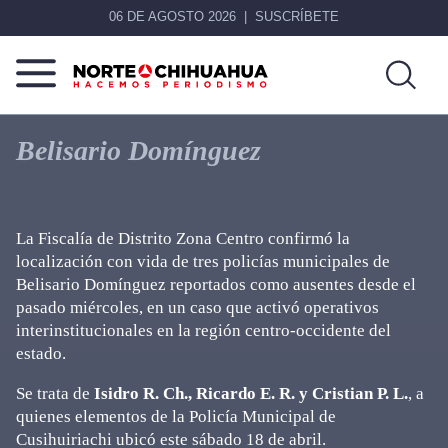
06 DE AGOSTO 2026
SUSCRÍBETE
Norte
Más
De
que
Belisario Domínguez
Chihuahua
noticias,
hacemos periodismo
La
Fiscalía de Distrito Zona Centro
confirmó la
localización con vida de tres policías municipales de
Belisario Domínguez
reportados como ausentes
desde el
pasado miércoles, en un caso que activó operativos
interinstitucionales en la región centro-occidente del
estado.
Se trata de
Isidro R. Ch., Ricardo E. R. y Cristian P. L.
, a
quienes elementos de la Policía Municipal de
Cusihuiriachi ubicó este sábado 18 de abril.