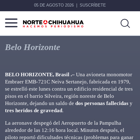
05 DE AGOSTO 2026
SUSCRÍBETE
Norte
Más
De
que
Belo Horizonte
Chihuahua
noticias,
hacemos periodismo
BELO HORIZONTE, Brasil .–
Una avioneta monomotor
Embraer EMB-721C Neiva Sertanejo, fabricada en 1979,
se estrelló este lunes contra un edificio residencial de tres
pisos en el barrio Silveira, región noreste de Belo
Horizonte, dejando un saldo de
dos personas fallecidas
y
tres heridos de gravedad
.
La aeronave despegó del Aeropuerto de la Pampulha
alrededor de las 12:16 hora local. Minutos después, el
piloto reportó dificultades técnicas (problemas para ganar