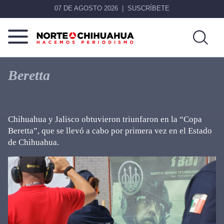
07 DE AGOSTO 2026
SUSCRÍBETE
Norte
Más
De
que
Beretta
Chihuahua
noticias,
hacemos periodismo
Chihuahua y Jalisco obtuvieron triunfaron en la “Copa
Beretta”, que se llevó a cabo por primera vez en el Estado
de Chihuahua.