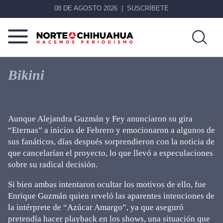
08 DE AGOSTO 2026
SUSCRÍBETE
Norte
Más
De
que
Bikini
Chihuahua
noticias,
hacemos periodismo
Aunque Alejandra Guzmán y Fey anunciaron su gira
“Eternas” a inicios de Febrero y emocionaron a algunos de
sus fanáticos, días después sorprendieron con la noticia de
que cancelarían el proyecto, lo que llevó a especulaciones
sobre su radical decisión.
Si bien ambas intentaron ocultar los motivos de ello, fue
Enrique Guzmán quien reveló las aparentes intenciones de
la intérprete de “Azúcar Amargo”, ya que aseguró
pretendía hacer playback en los shows, una situación que