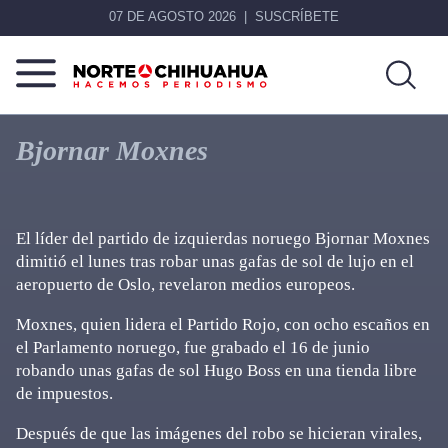
07 DE AGOSTO 2026
SUSCRÍBETE
Norte
Más
De
que
Bjornar Moxnes
Chihuahua
noticias,
hacemos periodismo
El líder del partido de izquierdas noruego Bjornar Moxnes
dimitió el lunes tras robar unas gafas de sol de lujo en el
aeropuerto de Oslo, revelaron medios europeos.
Moxnes, quien lidera el Partido Rojo, con ocho escaños en
el Parlamento noruego, fue grabado el 16 de junio
robando unas gafas de sol Hugo Boss en una tienda libre
de impuestos.
Después de que las imágenes del robo se hicieran virales,