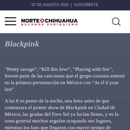
07 DE AGOSTO 2026
SUSCRÍBETE
Norte
Más
De
que
Blackpink
Chihuahua
noticias,
hacemos periodismo
“Pretty savage”, “Kill this love”, “Playing with fire”,
fueron parte de las canciones que el grupo coreano entonó
en la primera presentación en México con “As if it your
last”
A las 8 en punto de la noche, una hora antes de que
comenzara el primer show de Blackpink en Ciudad de
México, las gradas del Foro Sol ya lucían llenas, y en la
zona general muchos seguían ocupando sus lugares,
mientras los fans que llegaron con mayor tiempo de