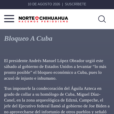
10 DE AGOSTO 2026
SUSCRÍBETE
Norte
Más
De
que
Bloqueo A Cuba
Chihuahua
noticias,
hacemos periodismo
El presidente Andrés Manuel López Obrador urgió este
sábado al gobierno de Estados Unidos a levantar “lo más
pronto posible” el bloqueo económico a Cuba, pues lo
acusó de injusto e inhumano.
Tras imponerle la condecoración del Águila Azteca en
grado de collar a su homólogo de Cuba, Miguel Díaz-
Canel, en la zona arqueológica de Edzná, Campeche, el
jefe del Ejecutivo federal llamó al gobierno de Joe Biden a
no aprovecharse del infortunio de otros pueblos y señaló