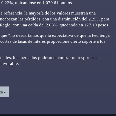
el 0.22%, ubicándose en 1,079.61 puntos.
de referencia, la mayoría de los valores muestran una
 encabezan las pérdidas, con una disminución del 2.25% para
anRegio, con una caída del 2.08%, quedando en 127.10 pesos.
 que “no descartamos que la expectativa de que la Fed tenga
rtes de tasas de interés proporcione cierto soporte a los
iciales, los mercados podrían encontrar un respiro si se
 favorable.
te »