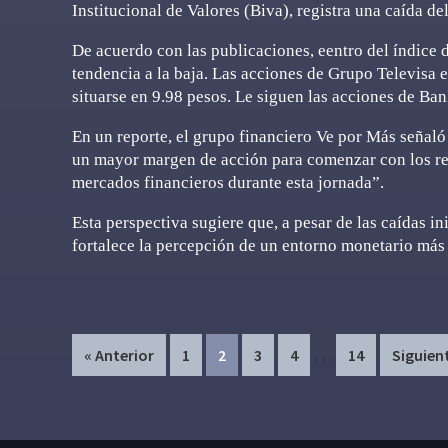
Institucional de Valores (Biva), registra una caída d
De acuerdo con las publicaciones, eentro del índice 
tendencia a la baja. Las acciones de Grupo Televisa
situarse en 9.98 pesos. Le siguen las acciones de B
En un reporte, el grupo financiero Ve por Más señaló
un mayor margen de acción para comenzar con los reco
mercados financieros durante esta jornada”.
Esta perspectiva sugiere que, a pesar de las caídas in
fortalece la percepción de un entorno monetario más
Interim
…
Page
Page
Page
Page
Page
« Anterior
1
2
3
4
14
Siguien
pages
omitted