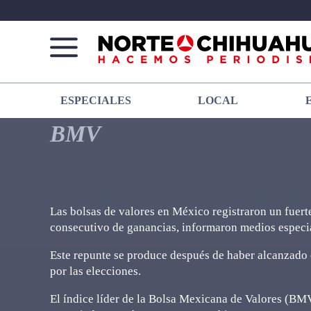
Norte
Más
ESPECIALES
LOCAL
De
que
Chihuahua
noticias,
BMV
hacemos periodismo
Las bolsas de valores en México registraron un fuer
consecutivo de ganancias, informaron medios especia
Este repunte se produce después de haber alcanzado e
por las elecciones.
El índice líder de la Bolsa Mexicana de Valores (BM