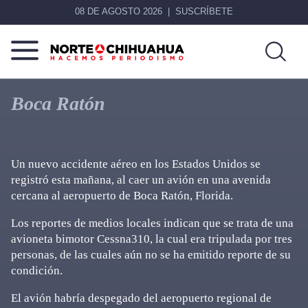
08 DE AGOSTO 2026
SUSCRÍBETE
Norte
Más
De
que
Boca Ratón
Chihuahua
noticias,
hacemos periodismo
Un nuevo accidente aéreo en los Estados Unidos se
registró esta mañana, al caer un avión en una avenida
cercana al aeropuerto de Boca Ratón, Florida.
Los reportes de medios locales indican que se trata de una
avioneta bimotor Cessna310, la cual era tripulada por tres
personas, de las cuales aún no se ha emitido reporte de su
condición.
El avión habría despegado del aeropuerto regional de