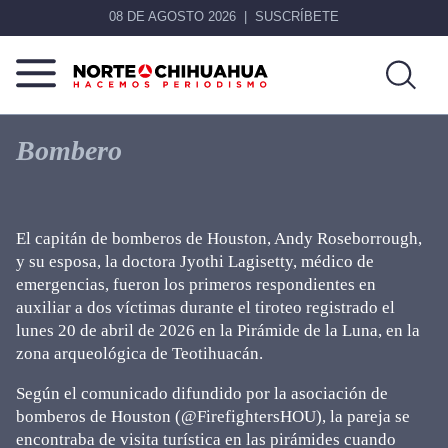
08 DE AGOSTO 2026
SUSCRÍBETE
Norte
Más
De
que
Bombero
Chihuahua
noticias,
hacemos periodismo
El capitán de bomberos de Houston, Andy Roseborrough,
y su esposa, la doctora Jyothi Lagisetty, médico de
emergencias, fueron los primeros respondientes en
auxiliar a dos víctimas durante el tiroteo registrado el
lunes 20 de abril de 2026 en la Pirámide de la Luna, en la
zona arqueológica de Teotihuacán.
Según el comunicado difundido por la asociación de
bomberos de Houston (@FirefightersHOU), la pareja se
encontraba de visita turística en las pirámides cuando