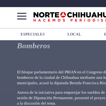
Norte
Más
ESPECIALES
LOCAL
De
que
Chihuahua
noticias,
Bomberos
hacemos periodismo
El bloque parlamentario del PRIAN en el Congreso de
bomberos de la ciudad de Chihuahua mediante una ho
municipales, acusó la diputada Brenda Francisca Río
Autora de la iniciativa para emparejar los sueldos de
sesión de Diputación Permanente, presentó el proyect
a la discusión del tema.