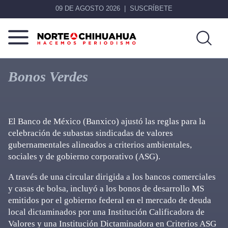
09 DE AGOSTO 2026
SUSCRÍBETE
Norte
Más
De
que
Bonos Verdes
Chihuahua
noticias,
hacemos periodismo
El Banco de México (Banxico) ajustó las reglas para la
celebración de subastas sindicadas de valores
gubernamentales alineados a criterios ambientales,
sociales y de gobierno corporativo (ASG).
A través de una circular dirigida a los bancos comerciales
y casas de bolsa, incluyó a los bonos de desarrollo MS
emitidos por el gobierno federal en el mercado de deuda
local dictaminados por una Institución Calificadora de
Valores y una Institución Dictaminadora en Criterios ASG