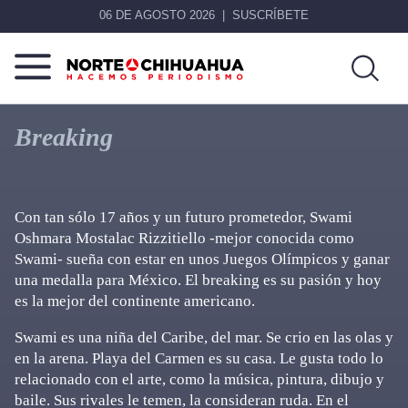
06 DE AGOSTO 2026
SUSCRÍBETE
Norte
Más
De
que
Breaking
Chihuahua
noticias,
hacemos periodismo
Con tan sólo 17 años y un futuro prometedor, Swami
Oshmara Mostalac Rizzitiello -mejor conocida como
Swami- sueña con estar en unos Juegos Olímpicos y ganar
una medalla para México. El breaking es su pasión y hoy
es la mejor del continente americano.
Swami es una niña del Caribe, del mar. Se crio en las olas y
en la arena. Playa del Carmen es su casa. Le gusta todo lo
relacionado con el arte, como la música, pintura, dibujo y
baile. Sus rivales le temen, la consideran ruda. En el