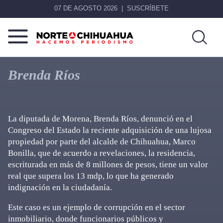
07 DE AGOSTO 2026
SUSCRÍBETE
Norte
Más
De
que
Brenda Ríos
Chihuahua
noticias,
hacemos periodismo
La diputada de Morena, Brenda Ríos, denunció en el
Congreso del Estado la reciente adquisición de una lujosa
propiedad por parte del alcalde de Chihuahua, Marco
Bonilla, que de acuerdo a revelaciones, la residencia,
escriturada en más de 8 millones de pesos, tiene un valor
real que supera los 13 mdp, lo que ha generado
indignación en la ciudadanía.
Este caso es un ejemplo de corrupción en el sector
inmobiliario, donde funcionarios públicos y