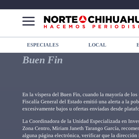
Norte
Más
ESPECIALES
LOCAL
De
que
Chihuahua
noticias,
Buen Fin
hacemos periodismo
En la víspera del Buen Fin, cuando la mayoría de lo
Fiscalía General del Estado emitió una alerta a la po
excesivamente bajos u ofertas enviadas desde plataf
La Coordinadora de la Unidad Especializada en Invest
Zona Centro, Miriam Janeth Tarango García, recomendó
alguna página electrónica, verificar que la dirección 