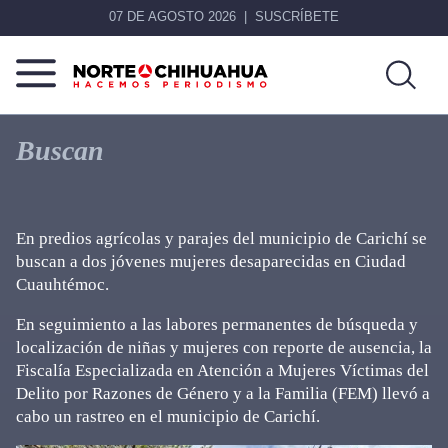
07 DE AGOSTO 2026
SUSCRÍBETE
Norte
Más
De
que
Buscan
Chihuahua
noticias,
hacemos periodismo
En predios agrícolas y parajes del municipio de Carichí se
buscan a dos jóvenes mujeres desaparecidas en Ciudad
Cuauhtémoc.
En seguimiento a las labores permanentes de búsqueda y
localización de niñas y mujeres con reporte de ausencia, la
Fiscalía Especializada en Atención a Mujeres Víctimas del
Delito por Razones de Género y a la Familia (FEM) llevó a
cabo un rastreo en el municipio de Carichí.