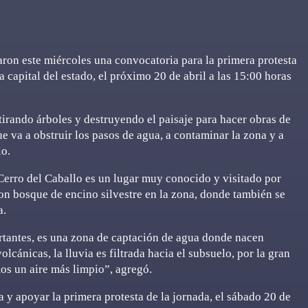
ron este miércoles una convocatoria para la primera protesta
la capital del estado, el próximo 20 de abril a las 15:00 horas
irando árboles y destruyendo el paisaje para hacer obras de
e va a obstruir los pasos de agua, a contaminar la zona y a
io.
l Cerro del Caballo es un lugar muy conocido y visitado por
con bosque de encino silvestre en la zona, donde también se
a.
rtantes, es una zona de captación de agua donde nacen
olcánicas, la lluvia es filtrada hacia el subsuelo, por la gran
os un aire más limpio”, agregó.
a y apoyar la primera protesta de la jornada, el sábado 20 de