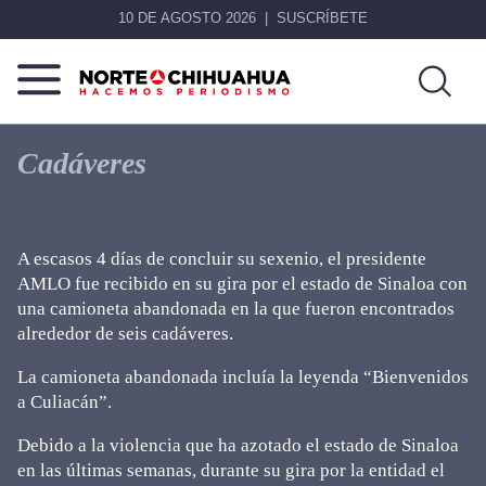
10 DE AGOSTO 2026
SUSCRÍBETE
Norte
Más
De
que
Cadáveres
Chihuahua
noticias,
hacemos periodismo
A escasos 4 días de concluir su sexenio, el presidente
AMLO fue recibido en su gira por el estado de Sinaloa con
una camioneta abandonada en la que fueron encontrados
alrededor de seis cadáveres.
La camioneta abandonada incluía la leyenda “Bienvenidos
a Culiacán”.
Debido a la violencia que ha azotado el estado de Sinaloa
en las últimas semanas, durante su gira por la entidad el