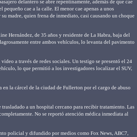
 pasajero delantero se abre repentinamente, además de que cae
el pequeño cae a la calle. El menor cae apenas a unos
r su madre, quien frena de inmediato, casi causando un choque
ine Hernández, de 35 años y residente de La Habra, baja del
ilagrosamente entre ambos vehículos, lo levanta del pavimento
 video a través de redes sociales. Un testigo se presentó el 24
ículo, lo que permitió a los investigadores localizar el SUV,
 en la cárcel de la ciudad de Fullerton por el cargo de abuso
e trasladado a un hospital cercano para recibir tratamiento. Las
 completamente. No se reportó atención médica inmediata al
ento policial y difundido por medios como Fox News, ABC7,