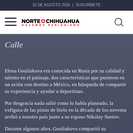
10 DE AGOSTO 2026
SUSCRÍBETE
Norte
Más
De
que
Calle
Chihuahua
noticias,
hacemos periodismo
Elena Gouliakova era conocida en Rusia por su calidad y
talento en el patinaje, dos características que pusieron en
un avión con destino a México, en búsqueda de compartir
su experiencia y ayudar a deportistas.
Por desgracia nada salió como lo había planeado, la
exfigura de las pistas de hielo en la década de los noventa
arribó a nuestro país junto a su esposo Nikolay Suetov.
Durante algunos años, Gouliakova compartió su