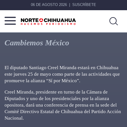
06 DE AGOSTO 2026
SUSCRÍBETE
Norte
Más
De
que
Cambiemos México
Chihuahua
noticias,
hacemos periodismo
El diputado Santiago Creel Miranda estará en Chihuahua
este jueves 25 de mayo como parte de las actividades que
promueve la alianza “Sí por México”.
Creel Miranda, presidente en turno de la Cámara de
Diputados y uno de los presidenciales por la alianza
opositora, dará una conferencia de prensa en la sede del
Comité Directivo Estatal de Chihuahua del Partido Acción
Nacional.