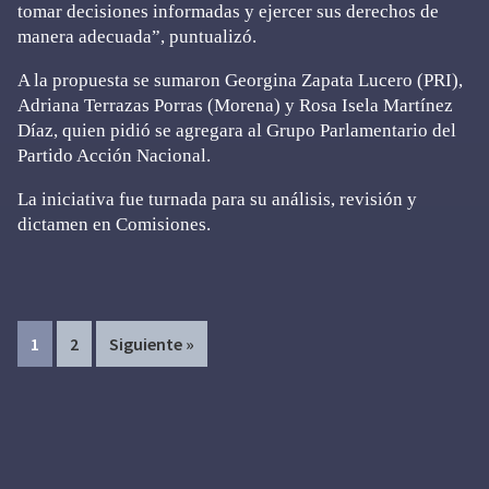
tomar decisiones informadas y ejercer sus derechos de
manera adecuada”, puntualizó.
A la propuesta se sumaron Georgina Zapata Lucero (PRI),
Adriana Terrazas Porras (Morena) y Rosa Isela Martínez
Díaz, quien pidió se agregara al Grupo Parlamentario del
Partido Acción Nacional.
La iniciativa fue turnada para su análisis, revisión y
dictamen en Comisiones.
Page
Page
1
2
Siguiente »
Primary
Sidebar