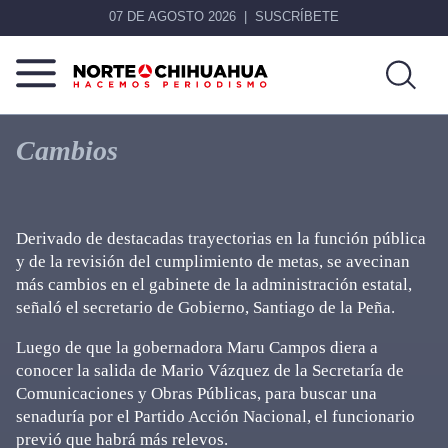
07 DE AGOSTO 2026
SUSCRÍBETE
Norte
Más
De
que
Cambios
Chihuahua
noticias,
hacemos periodismo
Derivado de destacadas trayectorias en la función pública
y de la revisión del cumplimiento de metas, se avecinan
más cambios en el gabinete de la administración estatal,
señaló el secretario de Gobierno, Santiago de la Peña.
Luego de que la gobernadora Maru Campos diera a
conocer la salida de Mario Vázquez de la Secretaría de
Comunicaciones y Obras Públicas, para buscar una
senaduría por el Partido Acción Nacional, el funcionario
previó que habrá más relevos.