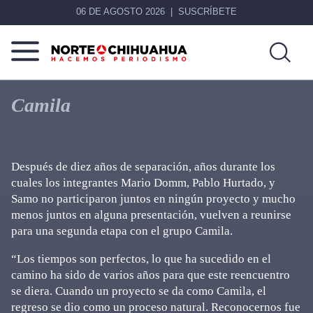
06 DE AGOSTO 2026
SUSCRÍBETE
Norte
Más
De
que
Camila
Chihuahua
noticias,
hacemos periodismo
Después de diez años de separación, años durante los
cuales los integrantes Mario Domm, Pablo Hurtado, y
Samo no participaron juntos en ningún proyecto y mucho
menos juntos en alguna presentación, vuelven a reunirse
para una segunda etapa con el grupo Camila.
“Los tiempos son perfectos, lo que ha sucedido en el
camino ha sido de varios años para que este reencuentro
se diera. Cuando un proyecto se da como Camila, el
regreso se dio como un proceso natural. Reconocernos fue