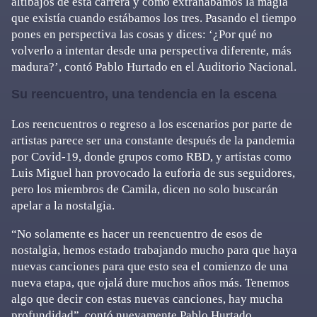
altibajos de esta carrera y cómo extrañábamos la magia
que existía cuando estábamos los tres. Pasando el tiempo
pones en perspectiva las cosas y dices: ‘¿Por qué no
volverlo a intentar desde una perspectiva diferente, más
madura?’, contó Pablo Hurtado en el Auditorio Nacional.
Su reencuentro, una tendencia en la escena
Los reencuentros o regreso a los escenarios por parte de
artistas parece ser una constante después de la pandemia
por Covid-19, donde grupos como RBD, y artistas como
Luis Miguel han provocado la euforia de sus seguidores,
pero los miembros de Camila, dicen no solo buscarán
apelar a la nostalgia.
“No solamente es hacer un reencuentro de esos de
nostalgia, hemos estado trabajando mucho para que haya
nuevas canciones para que esto sea el comienzo de una
nueva etapa, que ojalá dure muchos años más. Tenemos
algo que decir con estas nuevas canciones, hay mucha
profundidad”, contó nuevamente Pablo Hurtado.