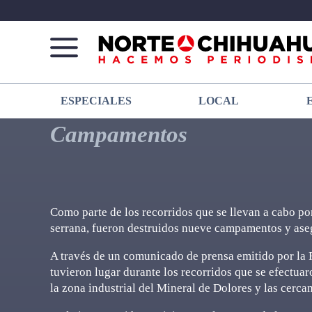
Norte
Más
ESPECIALES
LOCAL
De
que
Chihuahua
noticias,
Campamentos
hacemos periodismo
Como parte de los recorridos que se llevan a cabo po
serrana, fueron destruidos nueve campamentos y aseg
A través de un comunicado de prensa emitido por la 
tuvieron lugar durante los recorridos que se efectua
la zona industrial del Mineral de Dolores y las cerca