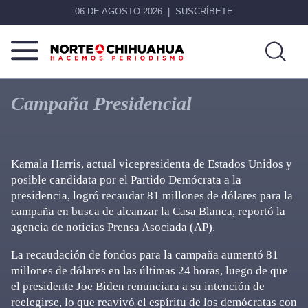
06 DE AGOSTO 2026
SUSCRÍBETE
Norte
Más
De
que
Campaña Presidencial
Chihuahua
noticias,
hacemos periodismo
Kamala Harris, actual vicepresidenta de Estados Unidos y
posible candidata por el Partido Demócrata a la
presidencia, logró recaudar 81 millones de dólares para la
campaña en busca de alcanzar la Casa Blanca, reportó la
agencia de noticias Prensa Asociada (AP).
La recaudación de fondos para la campaña aumentó 81
millones de dólares en las últimas 24 horas, luego de que
el presidente Joe Biden renunciara a su intención de
reelegirse, lo que reavivó el espíritu de los demócratas con