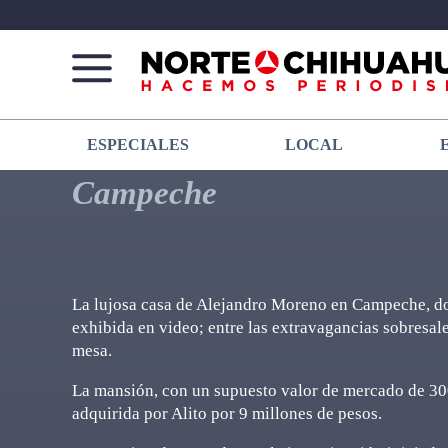
Norte
Más
ESPECIALES
LOCAL
De
que
Chihuahua
noticias,
Campeche
hacemos periodismo
La lujosa casa de Alejandro Moreno en Campeche, don
exhibida en video; entre las extravagancias sobresale
mesa.
La mansión, con un supuesto valor de mercado de 300
adquirida por Alito por 9 millones de pesos.