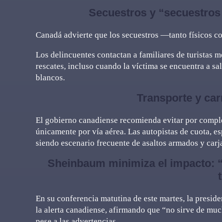
Secuestros y “secuestros
Canadá advierte que los secuestros —tanto físicos 
Los delincuentes contactan a familiares de turistas m
rescates, incluso cuando la víctima se encuentra a s
blancos.
Transporte y car
El gobierno canadiense recomienda evitar por comple
únicamente por vía aérea. Las autopistas de cuota, esp
siendo escenario frecuente de asaltos armados y carj
Sheinbaum minimiza el impacto: “
En su conferencia matutina de este martes, la presi
la alerta canadiense, afirmando que “no sirve de muc
pese a las advertencias.