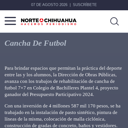
07 DE AGOSTO 2026
SUSCRÍBETE
Norte
Más
De
que
Cancha De Futbol
Chihuahua
noticias,
hacemos periodismo
Para brindar espacios que permitan la práctica del deporte
entre las y los alumnos, la Dirección de Obras Públicas,
avanza con los trabajos de rehabilitación de cancha de
futbol 7×7 en Colegio de Bachilleres Plantel 4, proyecto
ganador del Presupuesto Participativo 2024.
Con una inversión de 4 millones 587 mil 170 pesos, se ha
trabajado en la instalación de pasto sintético, pintura de
líneas de la misma, colocación de malla ciclónica,
construcción de gradas de concreto, baños y vestidores.