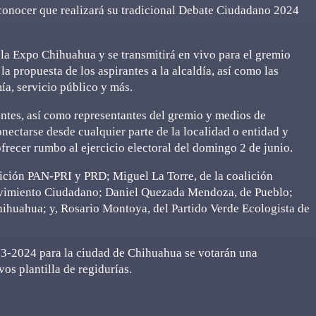
onocer que realizará su tradicional Debate Ciudadano 2024
e la Expo Chihuahua y se transmitirá en vivo para el gremio
a propuesta de los aspirantes a la alcaldía, así como las
a, servicio público y más.
pantes, así como representantes del gremio y medios de
nectarse desde cualquier parte de la localidad o entidad y
frecer rumbo al ejercicio electoral del domingo 2 de junio.
lición PAN-PRI y PRD; Miguel La Torre, de la coalición
Movimiento Ciudadano; Daniel Quezada Mendoza, de Pueblo;
ihuahua; y, Rosario Montoya, del Partido Verde Ecologista de
23-2024 para la ciudad de Chihuahua se votarán una
os plantilla de regidurías.