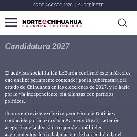
05 DE AGOSTO 2026
SUSCRÍBETE
Norte
Más
De
que
Candidatura 2027
Chihuahua
noticias,
hacemos periodismo
El activista social Julián LeBarón confirmó este miércoles
que analiza seriamente contender por la gubernatura del
estado de Chihuahua en las elecciones de 2027, y lo haría
por la vía independiente, sin alianzas con partidos
políticos.
En una entrevista exclusiva para Fórmula Noticias,
conducida por la periodista Azucena Uresti, LeBarón
aseguró que la decisión responde a múltiples
acercamientos de ciudadanos que le han pedido dar el