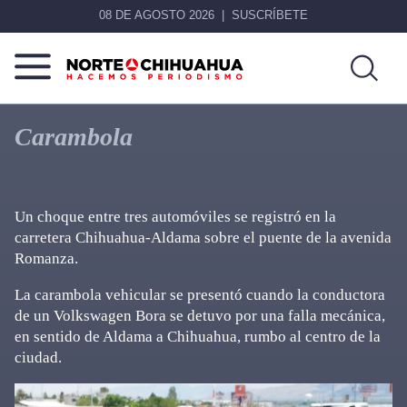
08 DE AGOSTO 2026
SUSCRÍBETE
Norte
Más
De
que
Carambola
Chihuahua
noticias,
hacemos periodismo
Un choque entre tres automóviles se registró en la
carretera Chihuahua-Aldama sobre el puente de la avenida
Romanza.
La carambola vehicular se presentó cuando la conductora
de un Volkswagen Bora se detuvo por una falla mecánica,
en sentido de Aldama a Chihuahua, rumbo al centro de la
ciudad.