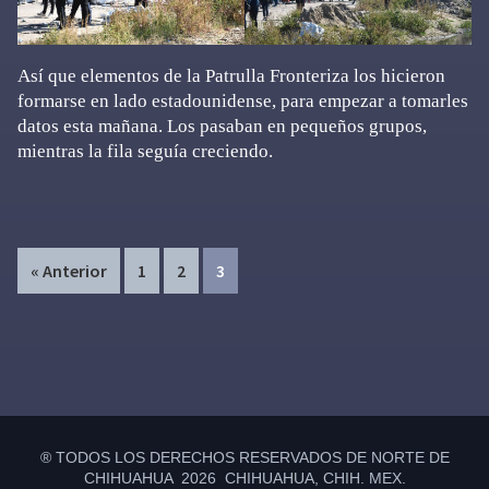
Así que elementos de la Patrulla Fronteriza los hicieron
formarse en lado estadounidense, para empezar a tomarles
datos esta mañana. Los pasaban en pequeños grupos,
mientras la fila seguía creciendo.
Page
Page
Page
« Anterior
1
2
3
Primary
Sidebar
® TODOS LOS DERECHOS RESERVADOS DE NORTE DE
CHIHUAHUA 2026 CHIHUAHUA, CHIH. MEX.