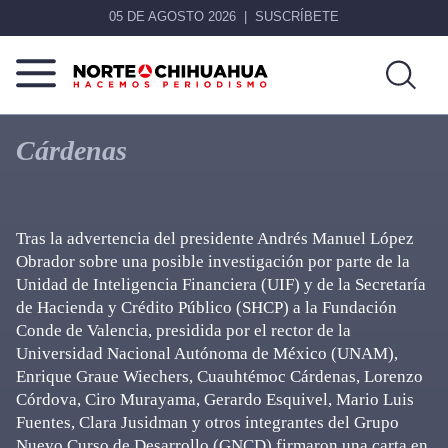
05 DE AGOSTO 2026
SUSCRÍBETE
Norte
Más
De
que
Cárdenas
Chihuahua
noticias,
hacemos periodismo
Tras la advertencia del presidente Andrés Manuel López
Obrador sobre una posible investigación por parte de la
Unidad de Inteligencia Financiera (UIF) y de la Secretaría
de Hacienda y Crédito Público (SHCP) a la Fundación
Conde de Valencia, presidida por el rector de la
Universidad Nacional Autónoma de México (UNAM),
Enrique Graue Wiechers, Cuauhtémoc Cárdenas, Lorenzo
Córdova, Ciro Murayama, Gerardo Esquivel, Mario Luis
Fuentes, Clara Jusidman y otros integrantes del Grupo
Nuevo Curso de Desarrollo (GNCD) firmaron una carta en